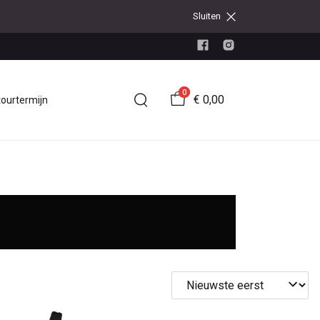
Sluiten
0
€ 0,00
tourtermijn