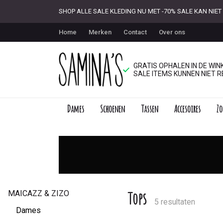
SHOP ALLE SALE KLEDING NU MET -70% SALE KAN NI
Home
Merken
Contact
Over ons
GRATIS OPHALEN IN DE WINK
SALE ITEMS KUNNEN NIET R
Dames
Schoenen
Tassen
Accesoires
Zo
Tops
-
Saminas
MAICAZZ & ZIZO
Tops
5 resultaten
Dames