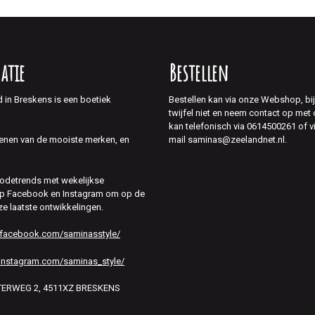
atie
Bestellen
d in Breskens is een boetiek
Bestellen kan via onze Webshop, bi
twijfel niet en neem contact op met
kan telefonisch via 0614500261 of v
mail saminas@zeelandnet.nl.
enen van de mooiste merken, en
modetrends met wekelijkse
 op Facebook en Instagram om op de
ze laatste ontwikkelingen.
.facebook.com/saminasstyle/
instagram.com/saminas_style/
HTERWEG 2, 4511XZ BRESKENS