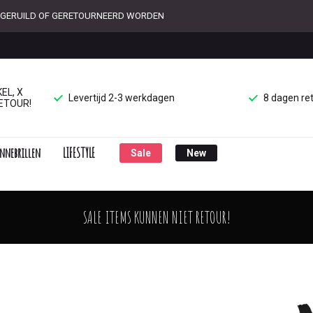
ET GERUILD OF GERETOURNEERD WORDEN
EL, X
Levertijd 2-3 werkdagen
8 dagen re
ETOUR!
nnebrillen
LIFESTYLE
Sale
New
SALE ITEMS KUNNEN NIET RETOUR!