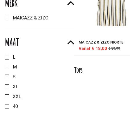
MERK
Kies een Merk om op te filteren
MAICAZZ & ZIZO
MAAT
MAICAZZ & ZIZO NIORTE
Vanaf € 18,00
€ 59,99
Kies een Maat om op te filteren
L
M
Tops
S
XL
XXL
40