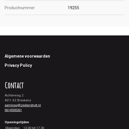
Productnummer
19255
Footer
Algemene voorwaarden
Privacy Policy
Contact
Achterweg 2
4511 XZ Breskens
saminas@zeelandnet.nl
0614500261
Openingstijden
Maandag
13.00 tot 17.30