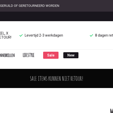
ET GERUILD OF GERETOURNEERD WORDEN
EL, X
Levertijd 2-3 werkdagen
8 dagen re
ETOUR!
nnebrillen
LIFESTYLE
Sale
New
SALE ITEMS KUNNEN NIET RETOUR!
M