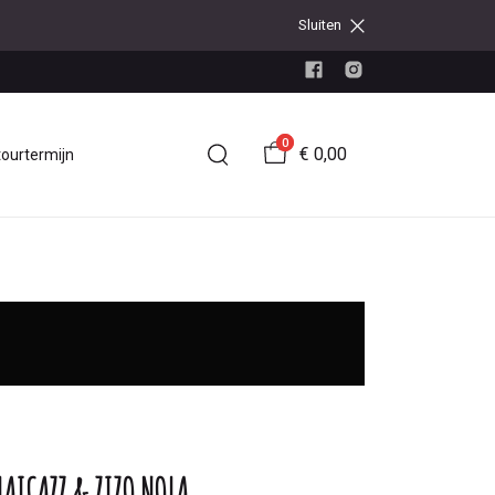
Sluiten
0
€ 0,00
tourtermijn
AICAZZ & ZIZO NOLA