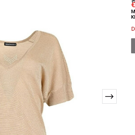
€
M
K
D