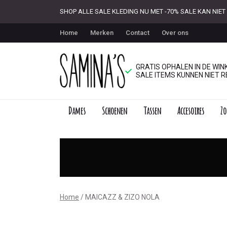
SHOP ALLE SALE KLEDING NU MET -70% SALE KAN NI
Home
Merken
Contact
Over ons
GRATIS OPHALEN IN DE WINK
SALE ITEMS KUNNEN NIET R
Dames
Schoenen
Tassen
Accesoires
Zo
MAICAZZ
&
ZIZO
NOLA
Home
MAICAZZ & ZIZO NOLA