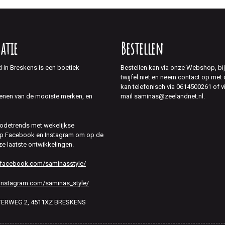
atie
Bestellen
d in Breskens is een boetiek
Bestellen kan via onze Webshop, bi
twijfel niet en neem contact op met
kan telefonisch via 0614500261 of v
mail saminas@zeelandnet.nl.
enen van de mooiste merken, en
modetrends met wekelijkse
 op Facebook en Instagram om op de
ze laatste ontwikkelingen.
.facebook.com/saminasstyle/
instagram.com/saminas_style/
HTERWEG 2, 4511XZ BRESKENS