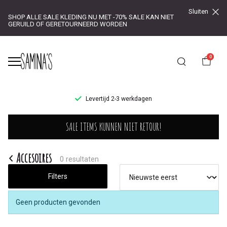
Sluiten
SHOP ALLE SALE KLEDING NU MET -70% SALE KAN NIET
GERUILD OF GERETOURNEERD WORDEN
0
UR!
Levertijd 2-3 werkdagen
Accesoires
SALE ITEMS KUNNEN NIET RETOUR!
-
Saminas
Accesoires
0 resultaten
Filters
Geen producten gevonden