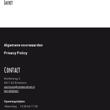
Jacket
Footer
Algemene voorwaarden
Privacy Policy
Contact
Achterweg 2
4511 XZ Breskens
saminas@zeelandnet.nl
0614500261
Openingstijden
Maandag
13.00 tot 17.30