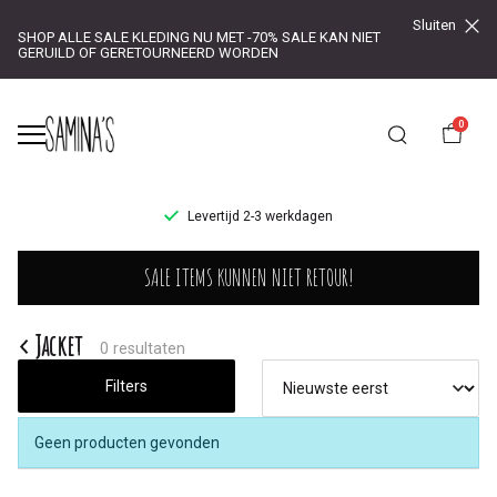
Sluiten
SHOP ALLE SALE KLEDING NU MET -70% SALE KAN NIET
GERUILD OF GERETOURNEERD WORDEN
0
UR!
Levertijd 2-3 werkdagen
Jacket
SALE ITEMS KUNNEN NIET RETOUR!
-
Saminas
Jacket
0 resultaten
Filters
Geen producten gevonden