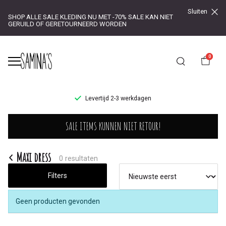
Sluiten
SHOP ALLE SALE KLEDING NU MET -70% SALE KAN NIET
GERUILD OF GERETOURNEERD WORDEN
0
UR!
Levertijd 2-3 werkdagen
Maxi
SALE ITEMS KUNNEN NIET RETOUR!
dress
-
Maxi dress
0 resultaten
Saminas
Filters
Geen producten gevonden