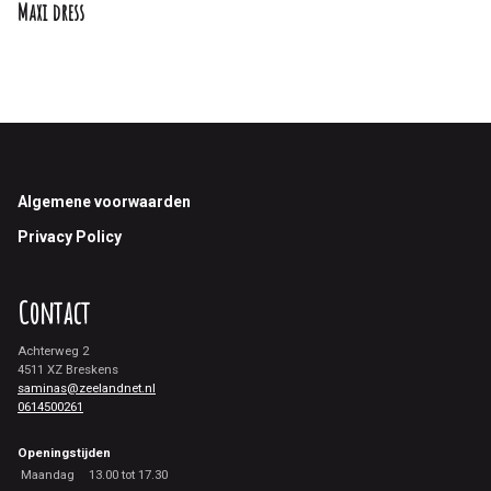
Maxi dress
Footer
Algemene voorwaarden
Privacy Policy
Contact
Achterweg 2
4511 XZ Breskens
saminas@zeelandnet.nl
0614500261
Openingstijden
Maandag
13.00 tot 17.30