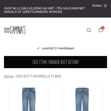
Sluiten
SHOP ALLE SALE KLEDING NU MET -70% SALE KAN NIET
GERUILD OF GERETOURNEERD WORDEN
0
UR!
Levertijd 2-3 werkdagen
RED
SALE ITEMS KUNNEN NIET RETOUR!
BUTTON
BRIELLE
Home
RED BUTTON BRIELLE FLARE
FLARE
-
Saminas