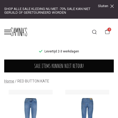
Sluiten
SHOP ALLE SALE KLEDING NU MET -70% SALE KAN NIET
GERUILD OF GERETOURNEERD WORDEN
0
UR!
Levertijd 2-3 werkdagen
RED
SALE ITEMS KUNNEN NIET RETOUR!
BUTTON
KATE
Home
RED BUTTON KATE
-
Saminas