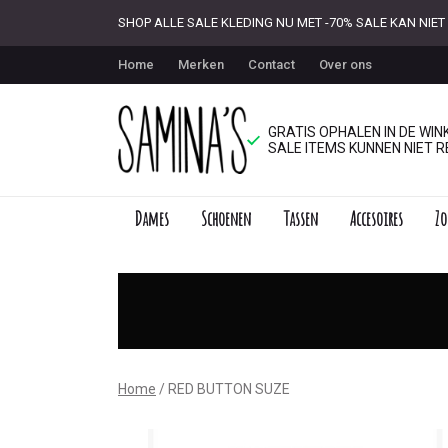
SHOP ALLE SALE KLEDING NU MET -70% SALE KAN NI
Home
Merken
Contact
Over ons
GRATIS OPHALEN IN DE WINK
SALE ITEMS KUNNEN NIET R
Dames
Schoenen
Tassen
Accesoires
Zo
RED
BUTTON
SUZE
-
Home
RED BUTTON SUZE