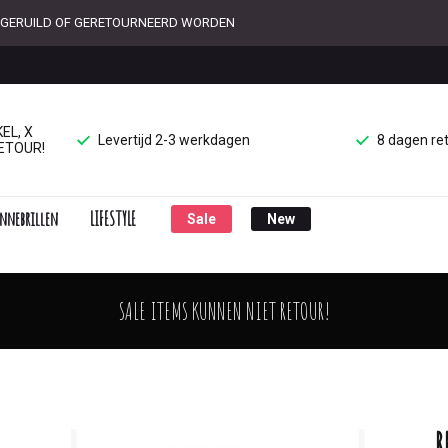
ET GERUILD OF GERETOURNEERD WORDEN
EL, X
Levertijd 2-3 werkdagen
8 dagen re
ETOUR!
nnebrillen
LIFESTYLE
Sale
New
SALE ITEMS KUNNEN NIET RETOUR!
R