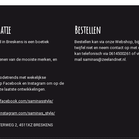
atie
Bestellen
d in Breskens is een boetiek
Bestellen kan via onze Webshop, bi
twijfel niet en neem contact op met
kan telefonisch via 0614500261 of v
mail saminas@zeelandnet.nl.
enen van de mooiste merken, en
modetrends met wekelijkse
 op Facebook en Instagram om op de
ze laatste ontwikkelingen.
.facebook.com/saminasstyle/
instagram.com/saminas_style/
HTERWEG 2, 4511XZ BRESKENS