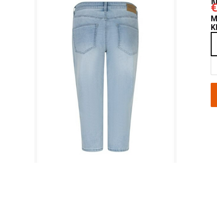
€
M
K