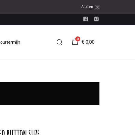
Sluiten
0
€ 0,00
tourtermijn
ED BUTTON SUZE