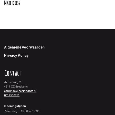
Maxi dress
Footer
Algemene voorwaarden
Privacy Policy
Contact
Achterweg 2
4511 XZ Breskens
saminas@zeelandnet.nl
0614500261
Openingstijden
Maandag
13.00 tot 17.30