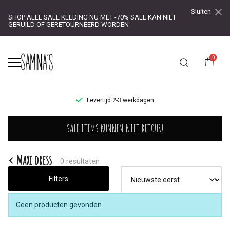
Sluiten
SHOP ALLE SALE KLEDING NU MET -70% SALE KAN NIET
GERUILD OF GERETOURNEERD WORDEN
0
UR!
Levertijd 2-3 werkdagen
Maxi
SALE ITEMS KUNNEN NIET RETOUR!
dress
-
Maxi dress
0 resultaten
Saminas
Filters
Geen producten gevonden