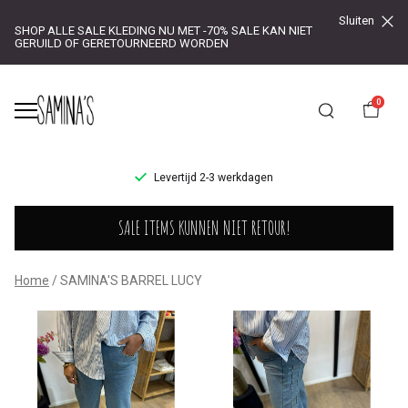
Sluiten
SHOP ALLE SALE KLEDING NU MET -70% SALE KAN NIET
GERUILD OF GERETOURNEERD WORDEN
0
UR!
Levertijd 2-3 werkdagen
SAMINA'S
SALE ITEMS KUNNEN NIET RETOUR!
BARREL
LUCY
Home
SAMINA'S BARREL LUCY
-
Saminas