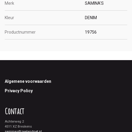
Merk
SAMINA'S
Kleur
DENIM
Productnummer
19756
Footer
Algemene voorwaarden
Privacy Policy
Contact
Achterweg 2
4511 XZ Breskens
saminas@zeelandnet.nl