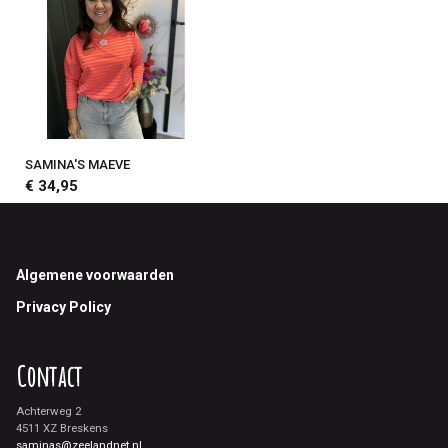
SAMINA'S MAEVE
€ 34,95
Footer
Algemene voorwaarden
Privacy Policy
Contact
Achterweg 2
4511 XZ Breskens
saminas@zeelandnet.nl