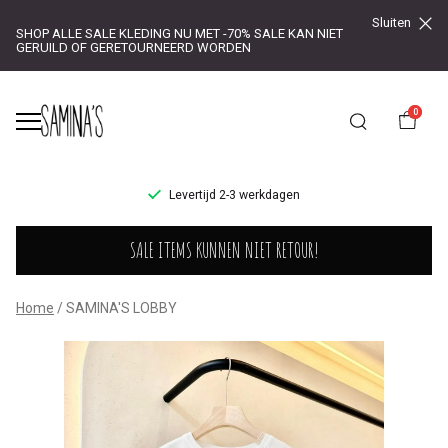
Sluiten
SHOP ALLE SALE KLEDING NU MET -70% SALE KAN NIET
GERUILD OF GERETOURNEERD WORDEN
0
UR!
Levertijd 2-3 werkdagen
SAMINA'S
SALE ITEMS KUNNEN NIET RETOUR!
LOBBY
-
Home
SAMINA'S LOBBY
Saminas