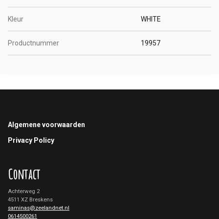
Kleur
WHITE
Productnummer
19957
Footer
Algemene voorwaarden
Privacy Policy
Contact
Achterweg 2
4511 XZ Breskens
saminas@zeelandnet.nl
0614500261