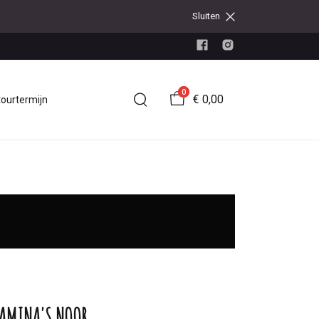
Sluiten
0
€ 0,00
tourtermijn
AMINA'S NOOR