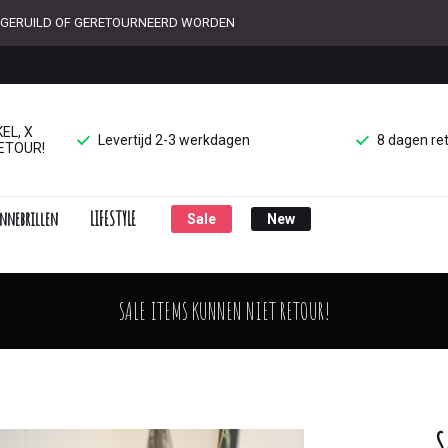
ET GERUILD OF GERETOURNEERD WORDEN
EL, X
Levertijd 2-3 werkdagen
8 dagen re
ETOUR!
nnebrillen
LIFESTYLE
Sale
New
SALE ITEMS KUNNEN NIET RETOUR!
S