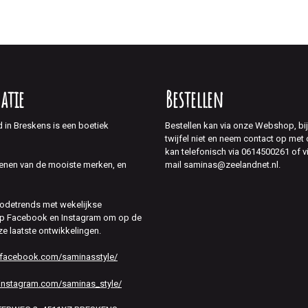
atie
Bestellen
d in Breskens is een boetiek
Bestellen kan via onze Webshop, bi
twijfel niet en neem contact op met
kan telefonisch via 0614500261 of v
mail saminas@zeelandnet.nl.
enen van de mooiste merken, en
modetrends met wekelijkse
 op Facebook en Instagram om op de
ze laatste ontwikkelingen.
.facebook.com/saminasstyle/
instagram.com/saminas_style/