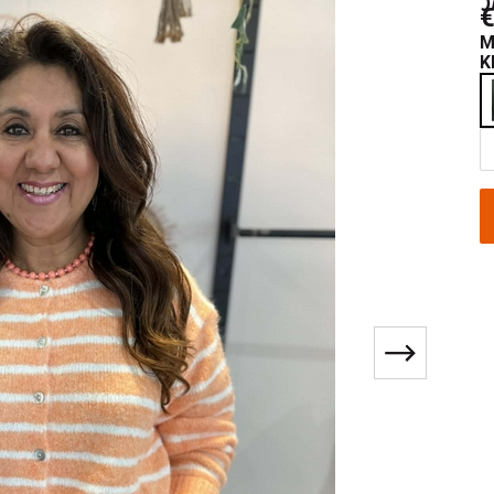
€
M
K