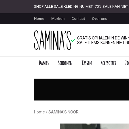
SHOP ALLE SALE KLEDING NU MET -70% SALE KAN NI
Home
Merken
Contact
Over ons
GRATIS OPHALEN IN DE WINK
SALE ITEMS KUNNEN NIET R
Dames
Schoenen
Tassen
Accesoires
Zo
SAMINA'S
NOOR
-
Saminas
Home
SAMINA'S NOOR