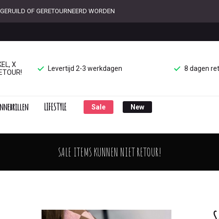
ET GERUILD OF GERETOURNEERD WORDEN
EL, X
Levertijd 2-3 werkdagen
8 dagen re
ETOUR!
nnebrillen
LIFESTYLE
Sale
New
SALE ITEMS KUNNEN NIET RETOUR!
S