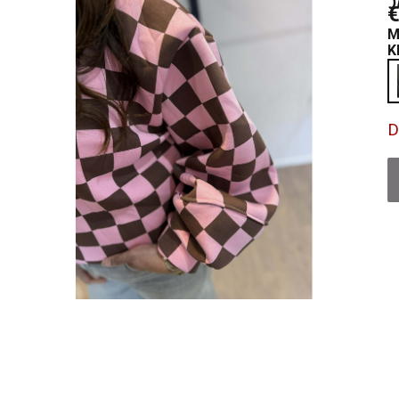
€
M
K
D