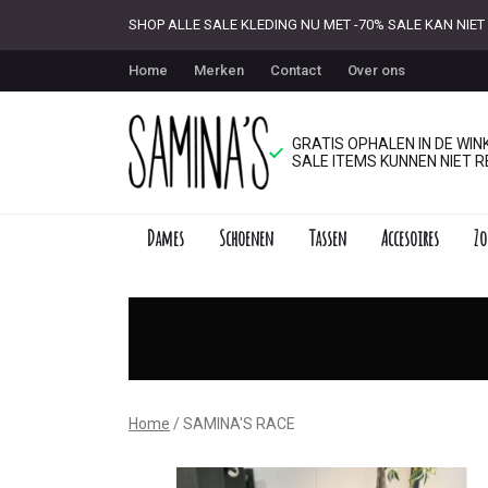
SHOP ALLE SALE KLEDING NU MET -70% SALE KAN NI
Home
Merken
Contact
Over ons
GRATIS OPHALEN IN DE WINK
SALE ITEMS KUNNEN NIET R
Dames
Schoenen
Tassen
Accesoires
Zo
SAMINA'S
RACE
-
Saminas
Home
SAMINA'S RACE