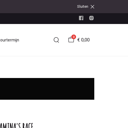
Sluiten
0
€ 0,00
tourtermijn
AMINA'S RACE