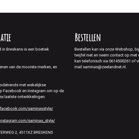
atie
Bestellen
d in Breskens is een boetiek
Bestellen kan via onze Webshop, bi
twijfel niet en neem contact op met
kan telefonisch via 0614500261 of v
mail saminas@zeelandnet.nl.
enen van de mooiste merken, en
modetrends met wekelijkse
 op Facebook en Instagram om op de
ze laatste ontwikkelingen.
.facebook.com/saminasstyle/
instagram.com/saminas_style/
HTERWEG 2, 4511XZ BRESKENS