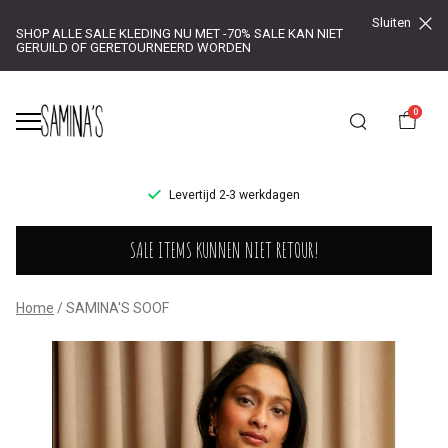
Sluiten
SHOP ALLE SALE KLEDING NU MET -70% SALE KAN NIET
GERUILD OF GERETOURNEERD WORDEN
0
UR!
Levertijd 2-3 werkdagen
SAMINA'S
SALE ITEMS KUNNEN NIET RETOUR!
SOOF
-
Home
SAMINA'S SOOF
Saminas