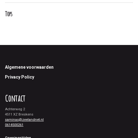
Tops
Footer
Algemene voorwaarden
Privacy Policy
Contact
Achterweg 2
4511 XZ Breskens
saminas@zeelandnet.nl
0614500261
Openingstijden