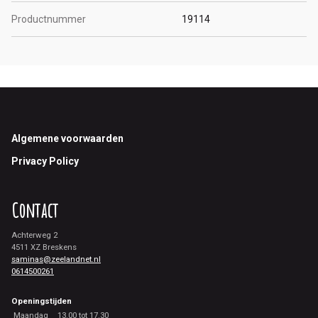
Productnummer
19114
Footer
Algemene voorwaarden
Privacy Policy
Contact
Achterweg 2
4511 XZ Breskens
saminas@zeelandnet.nl
0614500261
Openingstijden
Maandag
13.00 tot 17.30