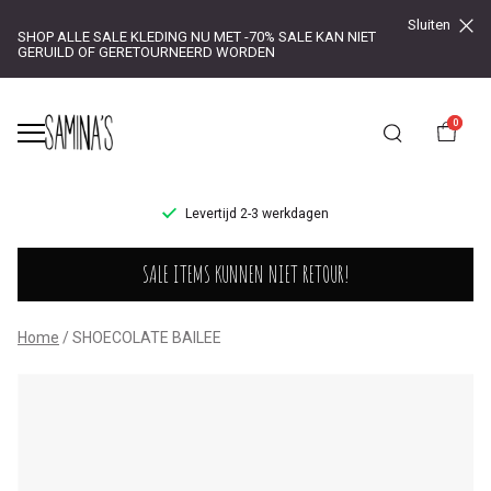
Sluiten
SHOP ALLE SALE KLEDING NU MET -70% SALE KAN NIET
GERUILD OF GERETOURNEERD WORDEN
0
UR!
Levertijd 2-3 werkdagen
SHOECOLATE
SALE ITEMS KUNNEN NIET RETOUR!
BAILEE
-
Home
SHOECOLATE BAILEE
Saminas