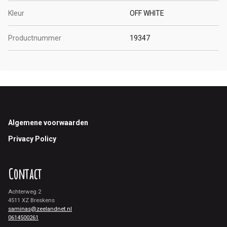
Kleur
OFF WHITE
Productnummer
19347
Footer
Algemene voorwaarden
Privacy Policy
Contact
Achterweg 2
4511 XZ Breskens
saminas@zeelandnet.nl
0614500261