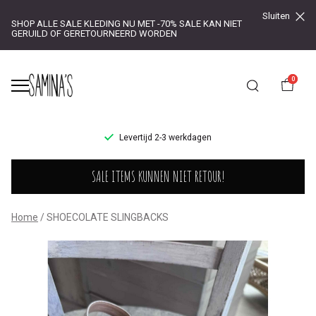
Sluiten
SHOP ALLE SALE KLEDING NU MET -70% SALE KAN NIET
GERUILD OF GERETOURNEERD WORDEN
0
UR!
Levertijd 2-3 werkdagen
SHOECOLATE
SALE ITEMS KUNNEN NIET RETOUR!
SLINGBACKS
-
Home
SHOECOLATE SLINGBACKS
Saminas