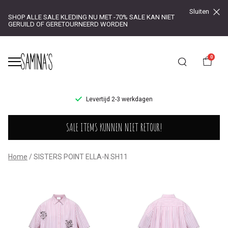
Sluiten
SHOP ALLE SALE KLEDING NU MET -70% SALE KAN NIET
GERUILD OF GERETOURNEERD WORDEN
0
UR!
Levertijd 2-3 werkdagen
SISTERS
SALE ITEMS KUNNEN NIET RETOUR!
POINT
ELLA-
Home
SISTERS POINT ELLA-N.SH11
N.SH11
-
Saminas