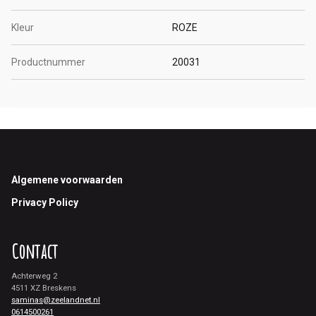
Kleur
ROZE
Productnummer
20031
Footer
Algemene voorwaarden
Privacy Policy
Contact
Achterweg 2
4511 XZ Breskens
saminas@zeelandnet.nl
0614500261