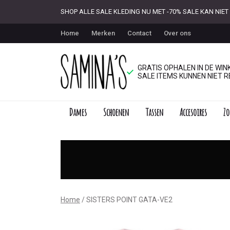
SHOP ALLE SALE KLEDING NU MET -70% SALE KAN NI
Home
Merken
Contact
Over ons
GRATIS OPHALEN IN DE WINK
SALE ITEMS KUNNEN NIET R
Dames
Schoenen
Tassen
Accesoires
Zo
SISTERS
POINT
GATA-
VE2
Home
SISTERS POINT GATA-VE2