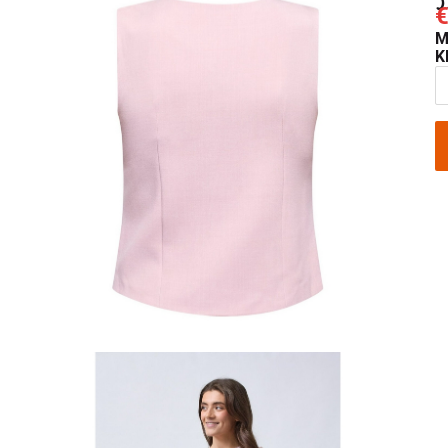
€
M
K