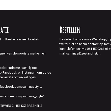
atie
Bestellen
d in Breskens is een boetiek
Bestellen kan via onze Webshop, bi
twijfel niet en neem contact op met
kan telefonisch via 0614500261 of v
mail saminas@zeelandnet.nl.
enen van de mooiste merken, en
modetrends met wekelijkse
 op Facebook en Instagram om op de
ze laatste ontwikkelingen.
.facebook.com/saminasstyle/
instagram.com/saminas_style/
HTERWEG 2, 4511XZ BRESKENS