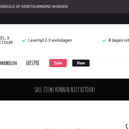
ET GERUILD OF GERETOURNEERD WORDEN
EL, X
Levertijd 2-3 werkdagen
8 dagen re
ETOUR!
nnebrillen
LIFESTYLE
Sale
New
SALE ITEMS KUNNEN NIET RETOUR!
S