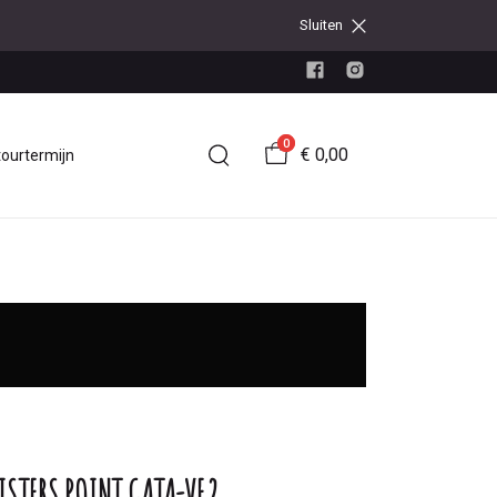
Sluiten
0
€ 0,00
tourtermijn
ISTERS POINT GATA-VE2