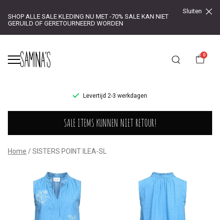
Sluiten
SHOP ALLE SALE KLEDING NU MET -70% SALE KAN NIET
GERUILD OF GERETOURNEERD WORDEN
0
UR!
Levertijd 2-3 werkdagen
SISTERS
SALE ITEMS KUNNEN NIET RETOUR!
POINT
ILEA-
Home
SISTERS POINT ILEA-SL
SL
-
Saminas