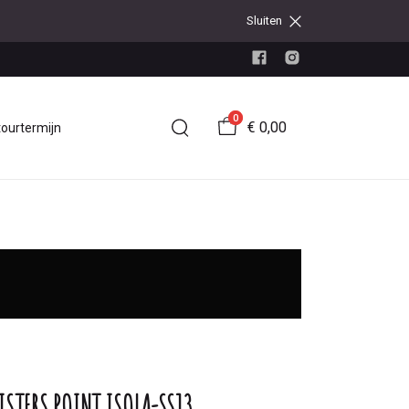
Sluiten
0
€ 0,00
tourtermijn
ISTERS POINT ISOLA-SS13