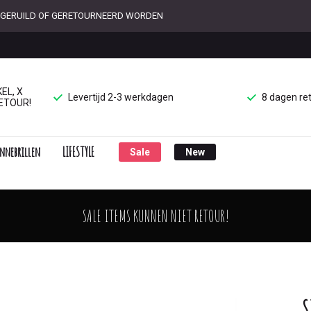
ET GERUILD OF GERETOURNEERD WORDEN
EL, X
Levertijd 2-3 werkdagen
8 dagen re
ETOUR!
nnebrillen
LIFESTYLE
Sale
New
SALE ITEMS KUNNEN NIET RETOUR!
S