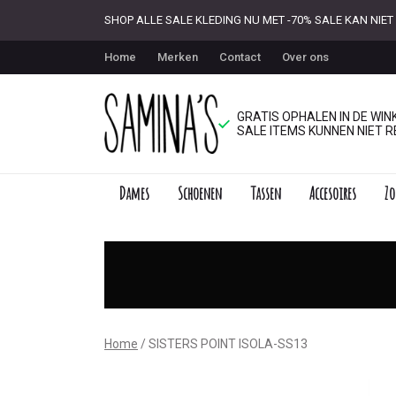
SHOP ALLE SALE KLEDING NU MET -70% SALE KAN NI
Home
Merken
Contact
Over ons
GRATIS OPHALEN IN DE WINK
SALE ITEMS KUNNEN NIET R
Dames
Schoenen
Tassen
Accesoires
Zo
SISTERS
POINT
ISOLA-
SS13
Home
SISTERS POINT ISOLA-SS13