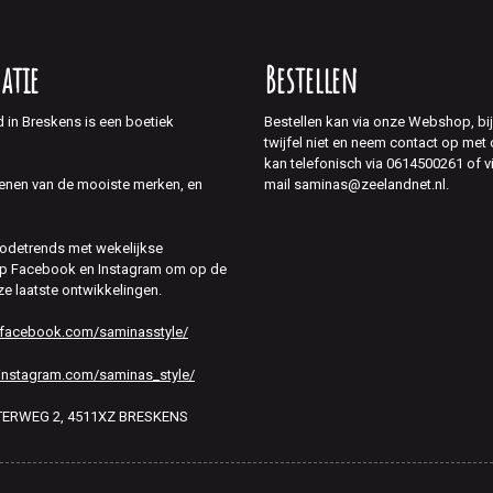
atie
Bestellen
d in Breskens is een boetiek
Bestellen kan via onze Webshop, bi
twijfel niet en neem contact op met
kan telefonisch via 0614500261 of v
mail saminas@zeelandnet.nl.
enen van de mooiste merken, en
modetrends met wekelijkse
 op Facebook en Instagram om op de
ze laatste ontwikkelingen.
.facebook.com/saminasstyle/
instagram.com/saminas_style/
HTERWEG 2, 4511XZ BRESKENS