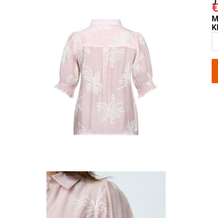
€
M
K