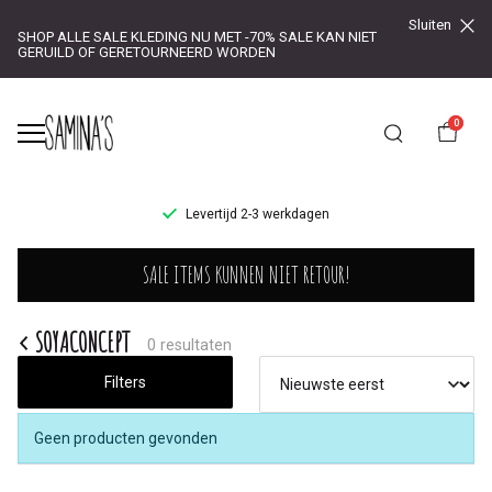
Sluiten
SHOP ALLE SALE KLEDING NU MET -70% SALE KAN NIET
GERUILD OF GERETOURNEERD WORDEN
0
UR!
Levertijd 2-3 werkdagen
SOYACONCEPT
SALE ITEMS KUNNEN NIET RETOUR!
-
Saminas
SOYACONCEPT
0 resultaten
Filters
Geen producten gevonden