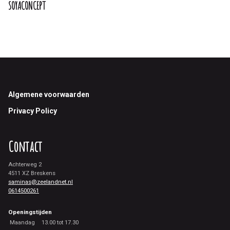
SOYACONCEPT
Footer
Algemene voorwaarden
Privacy Policy
Contact
Achterweg 2
4511 XZ Breskens
saminas@zeelandnet.nl
0614500261
Openingstijden
Maandag
13.00 tot 17.30