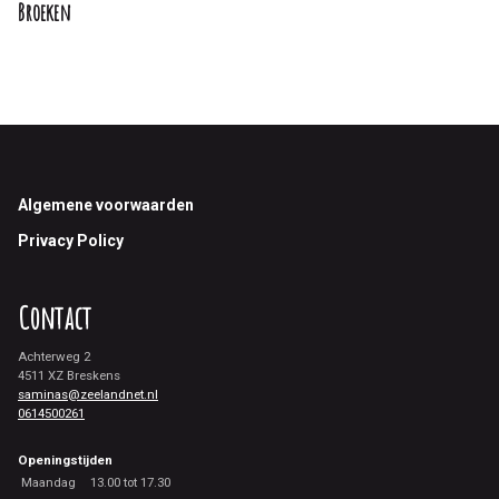
Broeken
Footer
Algemene voorwaarden
Privacy Policy
Contact
Achterweg 2
4511 XZ Breskens
saminas@zeelandnet.nl
0614500261
Openingstijden
Maandag
13.00 tot 17.30