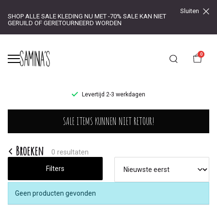
Sluiten
SHOP ALLE SALE KLEDING NU MET -70% SALE KAN NIET
GERUILD OF GERETOURNEERD WORDEN
0
UR!
Levertijd 2-3 werkdagen
Broeken
SALE ITEMS KUNNEN NIET RETOUR!
-
Saminas
Broeken
0 resultaten
Filters
Geen producten gevonden