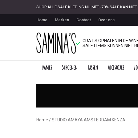
SHOP ALLE SALE KLEDING NU MET -70% SALE KAN NI
Home
Merken
Contact
Over ons
GRATIS OPHALEN IN DE WINK
SALE ITEMS KUNNEN NIET R
Dames
Schoenen
Tassen
Accesoires
Zo
STUDIO
AMAYA
AMSTERDAM
KENZA
Home
STUDIO AMAYA AMSTERDAM KENZA