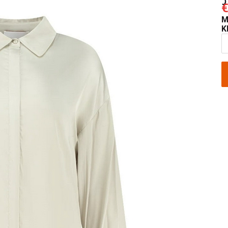
€
M
K