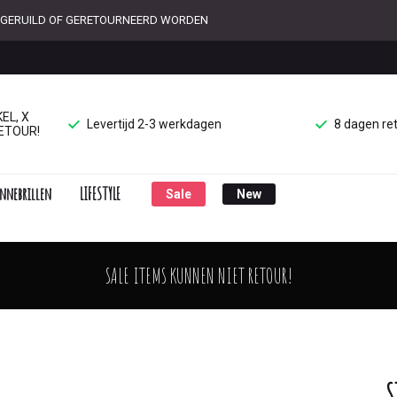
ET GERUILD OF GERETOURNEERD WORDEN
EL, X
Levertijd 2-3 werkdagen
8 dagen re
ETOUR!
nnebrillen
LIFESTYLE
Sale
New
SALE ITEMS KUNNEN NIET RETOUR!
S