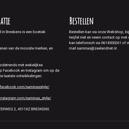
atie
Bestellen
d in Breskens is een boetiek
Bestellen kan via onze Webshop, bi
twijfel niet en neem contact op met
kan telefonisch via 0614500261 of v
mail saminas@zeelandnet.nl.
enen van de mooiste merken, en
modetrends met wekelijkse
 op Facebook en Instagram om op de
ze laatste ontwikkelingen.
.facebook.com/saminasstyle/
instagram.com/saminas_style/
HTERWEG 2, 4511XZ BRESKENS