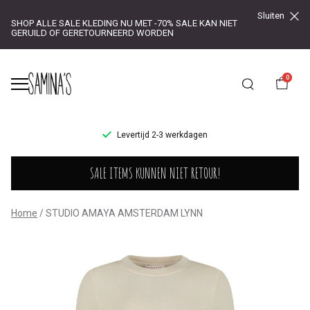
Sluiten
SHOP ALLE SALE KLEDING NU MET -70% SALE KAN NIET
GERUILD OF GERETOURNEERD WORDEN
0
UR!
Levertijd 2-3 werkdagen
STUDIO
SALE ITEMS KUNNEN NIET RETOUR!
AMAYA
AMSTERDAM
Home
STUDIO AMAYA AMSTERDAM LYNN
LYNN
-
Saminas