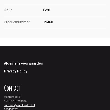
Kleur
Ecru
Productnummer
19468
Footer
Algemene voorwaarden
Privacy Policy
Contact
Achterweg 2
4511 XZ Breskens
saminas@zeelandnet.nl
0614500261