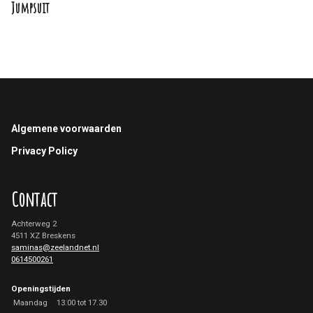
Jumpsuit
Footer
Algemene voorwaarden
Privacy Policy
Contact
Achterweg 2
4511 XZ Breskens
saminas@zeelandnet.nl
0614500261
Openingstijden
Maandag
13.00 tot 17.30