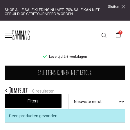
Sluiten
SHOP ALLE SALE KLEDING NU MET -70% SALE KAN NIET
GERUILD OF GERETOURNEERD WORDEN
0
UR!
Levertijd 2-3 werkdagen
Jumpsuit
SALE ITEMS KUNNEN NIET RETOUR!
-
Saminas
Jumpsuit
0 resultaten
Filters
Geen producten gevonden