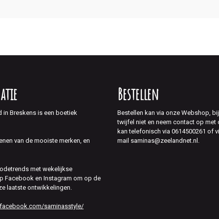
atie
Bestellen
d in Breskens is een boetiek
Bestellen kan via onze Webshop, bi
twijfel niet en neem contact op met
kan telefonisch via 0614500261 of v
mail saminas@zeelandnet.nl.
enen van de mooiste merken, en
modetrends met wekelijkse
 op Facebook en Instagram om op de
ze laatste ontwikkelingen.
.facebook.com/saminasstyle/