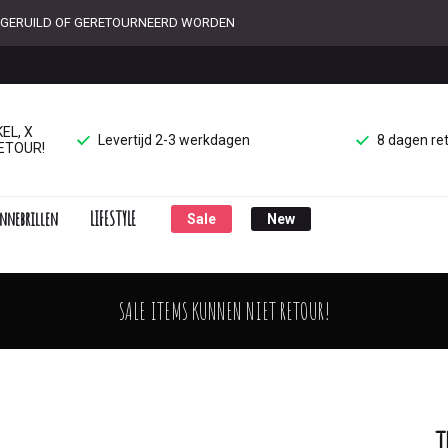
ET GERUILD OF GERETOURNEERD WORDEN
EL, X
Levertijd 2-3 werkdagen
8 dagen re
ETOUR!
nnebrillen
LIFESTYLE
Sale
New
SALE ITEMS KUNNEN NIET RETOUR!
T