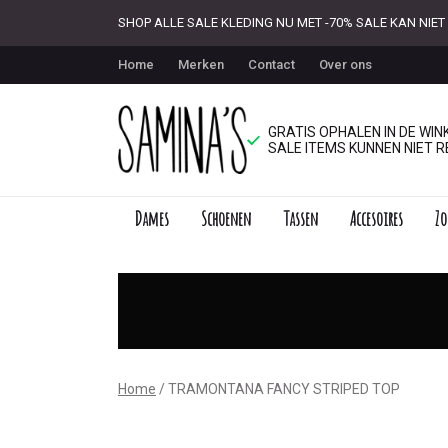
SHOP ALLE SALE KLEDING NU MET -70% SALE KAN NI
Home
Merken
Contact
Over ons
GRATIS OPHALEN IN DE WINK
SALE ITEMS KUNNEN NIET R
Dames
Schoenen
Tassen
Accesoires
Zo
TRAMONTANA
FANCY
STRIPED
TOP
Home
TRAMONTANA FANCY STRIPED TOP