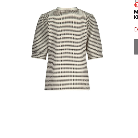
€
M
K
D