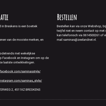
atie
Bestellen
d in Breskens is een boetiek
Bestellen kan via onze Webshop, bi
twijfel niet en neem contact op met
kan telefonisch via 0614500261 of v
mail saminas@zeelandnet.nl.
enen van de mooiste merken, en
modetrends met wekelijkse
 op Facebook en Instagram om op de
ze laatste ontwikkelingen.
.facebook.com/saminasstyle/
instagram.com/saminas_style/
HTERWEG 2, 4511XZ BRESKENS