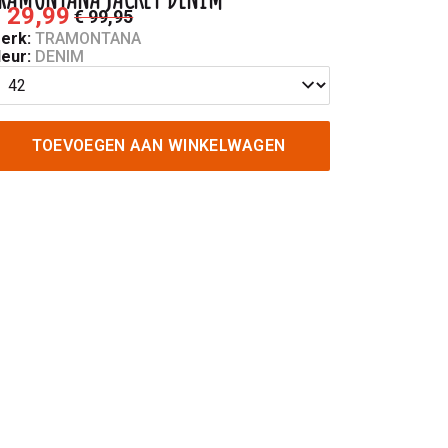
 29,99
€ 99,95
erk:
TRAMONTANA
leur:
DENIM
TOEVOEGEN AAN WINKELWAGEN