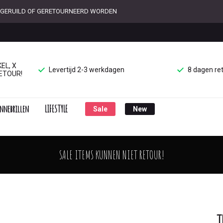
ET GERUILD OF GERETOURNEERD WORDEN
EL, X
Levertijd 2-3 werkdagen
8 dagen re
ETOUR!
nnebrillen
LIFESTYLE
Sale
New
SALE ITEMS KUNNEN NIET RETOUR!
T