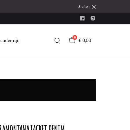
Sluiten
0
€ 0,00
tourtermijn
RAMONTANA JACKET DENIM