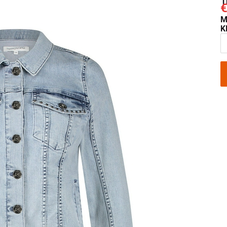
€
M
K