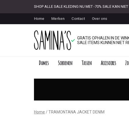
SHOP ALLE SALE KLEDING NU MET -70% SALE KAN NI
Home
Merken
Contact
Over ons
GRATIS OPHALEN IN DE WINK
SALE ITEMS KUNNEN NIET R
Dames
Schoenen
Tassen
Accesoires
Zo
TRAMONTANA
JACKET
DENIM
-
Home
TRAMONTANA JACKET DENIM