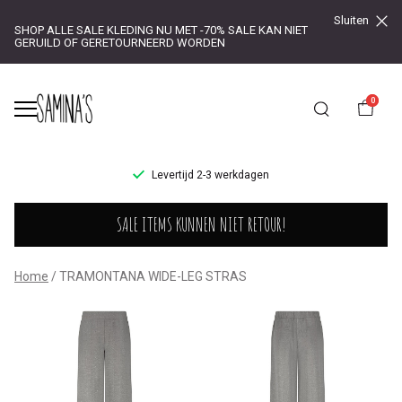
Sluiten
SHOP ALLE SALE KLEDING NU MET -70% SALE KAN NIET
GERUILD OF GERETOURNEERD WORDEN
0
UR!
Levertijd 2-3 werkdagen
TRAMONTANA
SALE ITEMS KUNNEN NIET RETOUR!
WIDE-
LEG
Home
TRAMONTANA WIDE-LEG STRAS
STRAS
-
Saminas