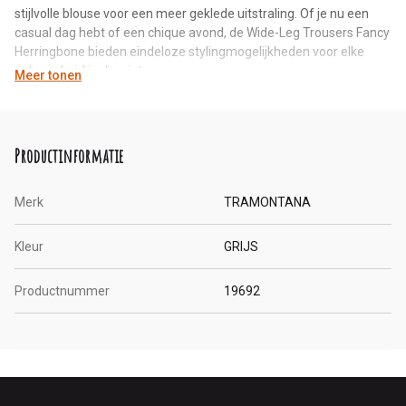
stijlvolle blouse voor een meer geklede uitstraling. Of je nu een
casual dag hebt of een chique avond, de Wide-Leg Trousers Fancy
Herringbone bieden eindeloze stylingmogelijkheden voor elke
gelegenheid in de winter.
Meer tonen
Productinformatie
Merk
TRAMONTANA
Kleur
GRIJS
Productnummer
19692