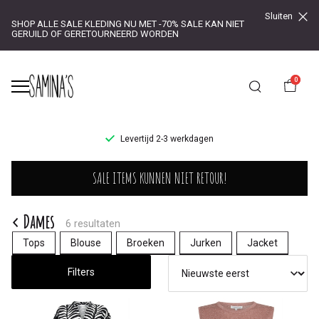
Sluiten
SHOP ALLE SALE KLEDING NU MET -70% SALE KAN NIET
GERUILD OF GERETOURNEERD WORDEN
0
UR!
Levertijd 2-3 werkdagen
Dames
SALE ITEMS KUNNEN NIET RETOUR!
-
Saminas
Dames
6 resultaten
Tops
Blouse
Broeken
Jurken
Jacket
Filters