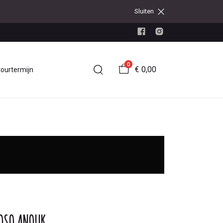
Sluiten
0
€ 0,00
tourtermijn
OSO ANOUK