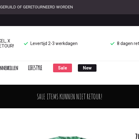
ET GERUILD OF GERETOURNEERD WORDEN
EL, X
Levertijd 2-3 werkdagen
8 dagen re
ETOUR!
nnebrillen
LIFESTYLE
Sale
New
SALE ITEMS KUNNEN NIET RETOUR!
Z