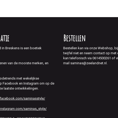
atie
Bestellen
d in Breskens is een boetiek
Bestellen kan via onze Webshop, bi
twijfel niet en neem contact op met
kan telefonisch via 0614500261 of v
mail saminas@zeelandnet.nl.
enen van de mooiste merken, en
modetrends met wekelijkse
 op Facebook en Instagram om op de
ze laatste ontwikkelingen.
.facebook.com/saminasstyle/
instagram.com/saminas_style/