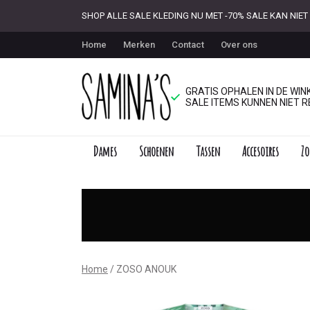
SHOP ALLE SALE KLEDING NU MET -70% SALE KAN NI
Home
Merken
Contact
Over ons
GRATIS OPHALEN IN DE WINK
SALE ITEMS KUNNEN NIET R
Dames
Schoenen
Tassen
Accesoires
Zo
ZOSO
ANOUK
-
Saminas
Home
ZOSO ANOUK