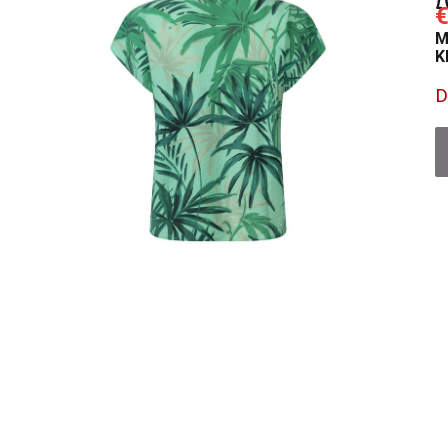
€
M
K
D