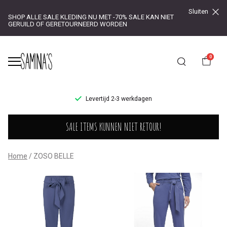
Sluiten
SHOP ALLE SALE KLEDING NU MET -70% SALE KAN NIET
GERUILD OF GERETOURNEERD WORDEN
0
UR!
Levertijd 2-3 werkdagen
ZOSO
SALE ITEMS KUNNEN NIET RETOUR!
BELLE
-
Home
ZOSO BELLE
Saminas