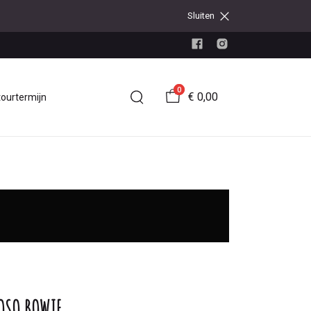
Sluiten
0
€ 0,00
tourtermijn
OSO BOWIE