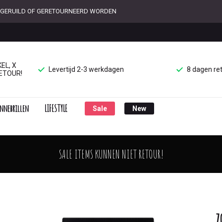
ET GERUILD OF GERETOURNEERD WORDEN
EL, X
Levertijd 2-3 werkdagen
8 dagen re
ETOUR!
nnebrillen
LIFESTYLE
Sale
New
SALE ITEMS KUNNEN NIET RETOUR!
Z