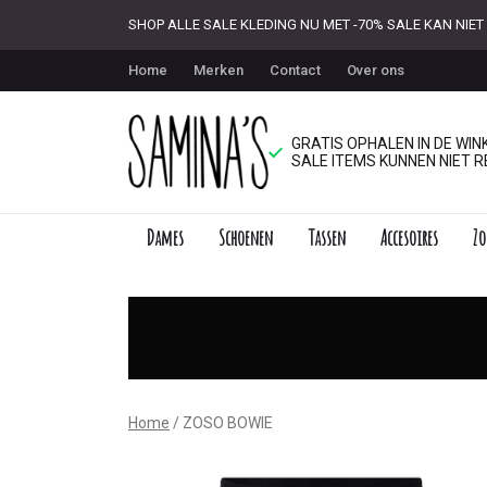
SHOP ALLE SALE KLEDING NU MET -70% SALE KAN NI
Home
Merken
Contact
Over ons
GRATIS OPHALEN IN DE WINK
SALE ITEMS KUNNEN NIET R
Dames
Schoenen
Tassen
Accesoires
Zo
ZOSO
BOWIE
-
Saminas
Home
ZOSO BOWIE