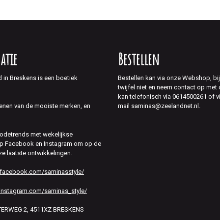
atie
Bestellen
d in Breskens is een boetiek
Bestellen kan via onze Webshop, bi
twijfel niet en neem contact op met
kan telefonisch via 0614500261 of v
mail saminas@zeelandnet.nl.
enen van de mooiste merken, en
modetrends met wekelijkse
 op Facebook en Instagram om op de
ze laatste ontwikkelingen.
.facebook.com/saminasstyle/
instagram.com/saminas_style/
HTERWEG 2, 4511XZ BRESKENS