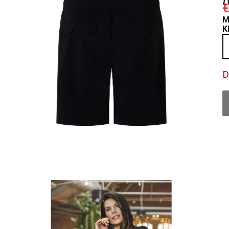
€
M
K
D