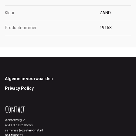
Kleur
ZAND
Productnummer
19158
Footer
Algemene voorwaarden
Privacy Policy
Contact
Achterweg 2
4511 XZ Breskens
saminas@zeelandnet.nl
0614500261