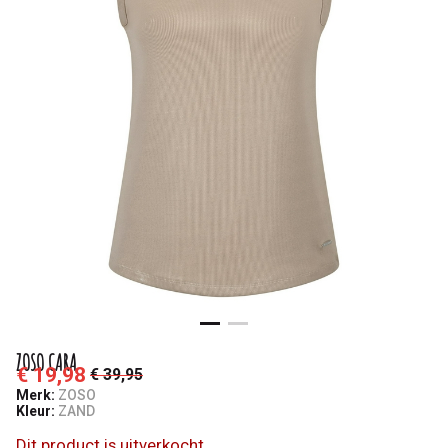
ZOSO CARA
€ 19,98
€ 39,95
Merk:
ZOSO
Kleur:
ZAND
Dit product is uitverkocht.