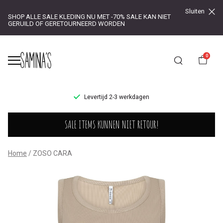
Sluiten
SHOP ALLE SALE KLEDING NU MET -70% SALE KAN NIET
GERUILD OF GERETOURNEERD WORDEN
0
UR!
Levertijd 2-3 werkdagen
ZOSO
SALE ITEMS KUNNEN NIET RETOUR!
CARA
-
Home
ZOSO CARA
Saminas