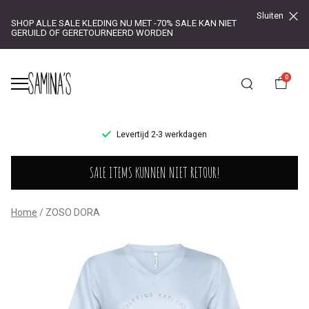
Sluiten
SHOP ALLE SALE KLEDING NU MET -70% SALE KAN NIET
GERUILD OF GERETOURNEERD WORDEN
0
UR!
Levertijd 2-3 werkdagen
ZOSO
SALE ITEMS KUNNEN NIET RETOUR!
DORA
-
Home
ZOSO DORA
Saminas