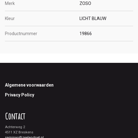
Merk
ZOSO
Kleur
LICHT BLAUW
Productnummer
19866
Footer
Algemene voorwaarden
Privacy Policy
Contact
Achterweg 2
4511 XZ Breskens
saminas@zeelandnet.nl