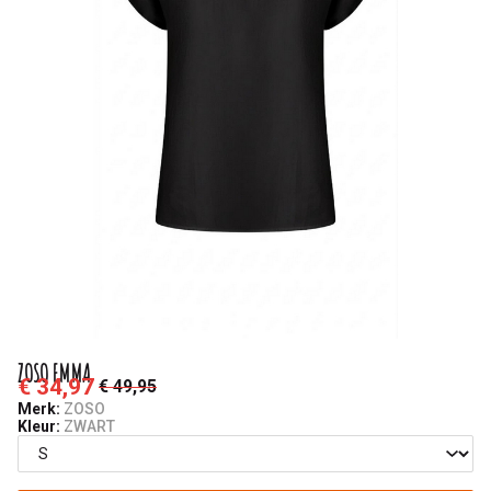
ZOSO EMMA
€ 34,97
€ 49,95
Merk:
ZOSO
Kleur:
ZWART