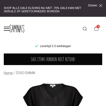
Sluiten
SHOP ALLE SALE KLEDING NU MET -70% SALE KAN NIET
GERUILD OF GERETOURNEERD WORDEN
0
UR!
Levertijd 2-3 werkdagen
ZOSO
SALE ITEMS KUNNEN NIET RETOUR!
EMMA
-
Home
ZOSO EMMA
Saminas