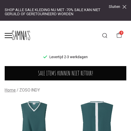
Sluiten
SHOP ALLE SALE KLEDING NU MET -70% SALE KAN NIET
GERUILD OF GERETOURNEERD WORDEN
0
UR!
Levertijd 2-3 werkdagen
ZOSO
SALE ITEMS KUNNEN NIET RETOUR!
INDY
-
Home
ZOSO INDY
Saminas