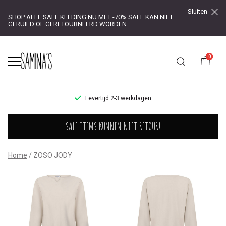
Sluiten
SHOP ALLE SALE KLEDING NU MET -70% SALE KAN NIET
GERUILD OF GERETOURNEERD WORDEN
0
UR!
Levertijd 2-3 werkdagen
ZOSO
SALE ITEMS KUNNEN NIET RETOUR!
JODY
-
Home
ZOSO JODY
Saminas