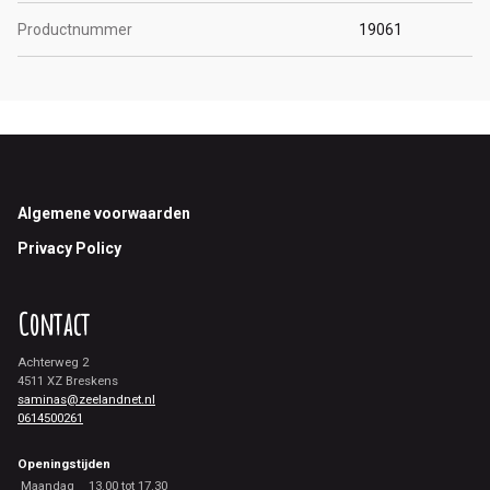
Productnummer
19061
Footer
Algemene voorwaarden
Privacy Policy
Contact
Achterweg 2
4511 XZ Breskens
saminas@zeelandnet.nl
0614500261
Openingstijden
Maandag
13.00 tot 17.30