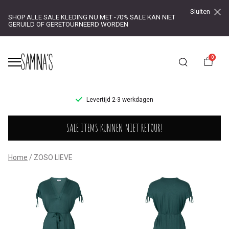
Sluiten
SHOP ALLE SALE KLEDING NU MET -70% SALE KAN NIET
GERUILD OF GERETOURNEERD WORDEN
0
UR!
Levertijd 2-3 werkdagen
ZOSO
SALE ITEMS KUNNEN NIET RETOUR!
LIEVE
-
Home
ZOSO LIEVE
Saminas