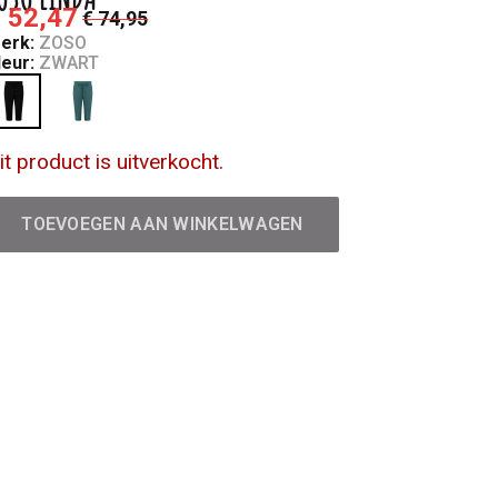
 52,47
€ 74,95
erk:
ZOSO
leur:
ZWART
it product is uitverkocht.
TOEVOEGEN AAN WINKELWAGEN