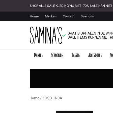
SHOP ALLE SALE KLEDING NU MET -70% SALE KAN NI
Home
Merken
Contact
Over ons
GRATIS OPHALEN IN DE WINK
SALE ITEMS KUNNEN NIET R
Dames
Schoenen
Tassen
Accesoires
Zo
ZOSO
LINDA
-
Saminas
Home
ZOSO LINDA