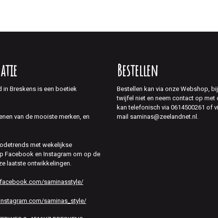
atie
Bestellen
d in Breskens is een boetiek
Bestellen kan via onze Webshop, bi
twijfel niet en neem contact op met
kan telefonisch via 0614500261 of v
mail saminas@zeelandnet.nl.
enen van de mooiste merken, en
modetrends met wekelijkse
 op Facebook en Instagram om op de
ze laatste ontwikkelingen.
.facebook.com/saminasstyle/
instagram.com/saminas_style/