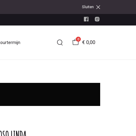
Sluiten
0
€ 0,00
tourtermijn
OSO LINDA