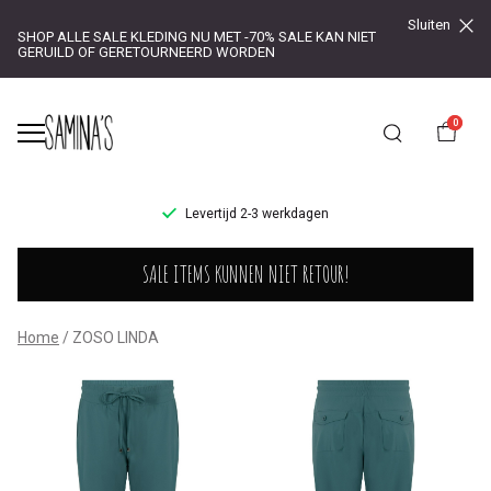
Sluiten
SHOP ALLE SALE KLEDING NU MET -70% SALE KAN NIET
GERUILD OF GERETOURNEERD WORDEN
0
UR!
Levertijd 2-3 werkdagen
ZOSO
SALE ITEMS KUNNEN NIET RETOUR!
LINDA
-
Home
ZOSO LINDA
Saminas