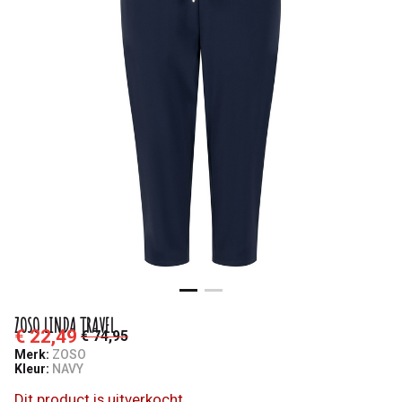
ZOSO LINDA TRAVEL
€ 22,49
€ 74,95
Merk:
ZOSO
Kleur:
NAVY
Dit product is uitverkocht.