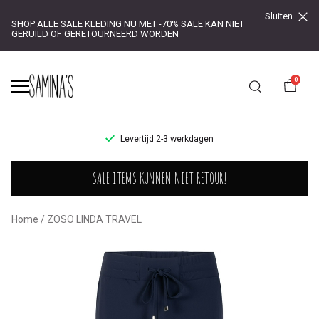
Sluiten
SHOP ALLE SALE KLEDING NU MET -70% SALE KAN NIET
GERUILD OF GERETOURNEERD WORDEN
0
UR!
Levertijd 2-3 werkdagen
ZOSO
SALE ITEMS KUNNEN NIET RETOUR!
LINDA
TRAVEL
Home
ZOSO LINDA TRAVEL
-
Saminas