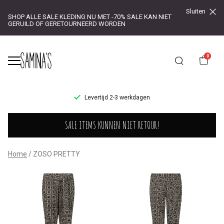
Sluiten
SHOP ALLE SALE KLEDING NU MET -70% SALE KAN NIET
GERUILD OF GERETOURNEERD WORDEN
0
UR!
Levertijd 2-3 werkdagen
ZOSO
SALE ITEMS KUNNEN NIET RETOUR!
PRETTY
-
Home
ZOSO PRETTY
Saminas