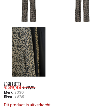
ZOSO PRETTY
€ 39,98
€ 99,95
Merk:
ZOSO
Kleur:
ZWART
Dit product is uitverkocht.