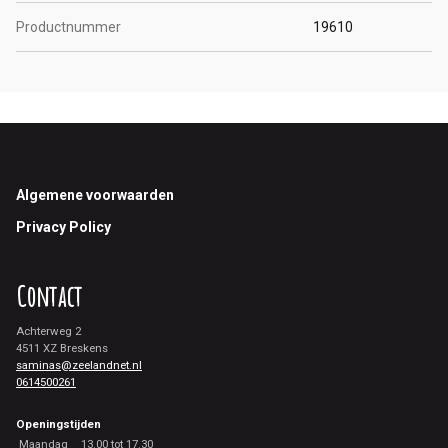
Productnummer
19610
Footer
Algemene voorwaarden
Privacy Policy
Contact
Achterweg 2
4511 XZ Breskens
saminas@zeelandnet.nl
0614500261
Openingstijden
Maandag
13.00 tot 17.30