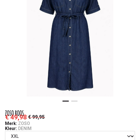
ZOSO ROOS
€ 49,98
€ 99,95
Merk:
ZOSO
Kleur:
DENIM