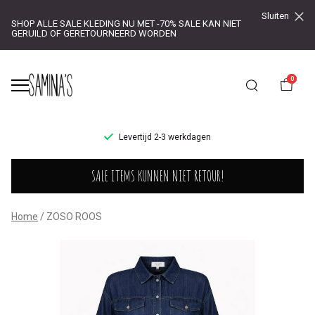
Sluiten
SHOP ALLE SALE KLEDING NU MET -70% SALE KAN NIET
GERUILD OF GERETOURNEERD WORDEN
0
UR!
Levertijd 2-3 werkdagen
ZOSO
SALE ITEMS KUNNEN NIET RETOUR!
ROOS
-
Home
ZOSO ROOS
Saminas