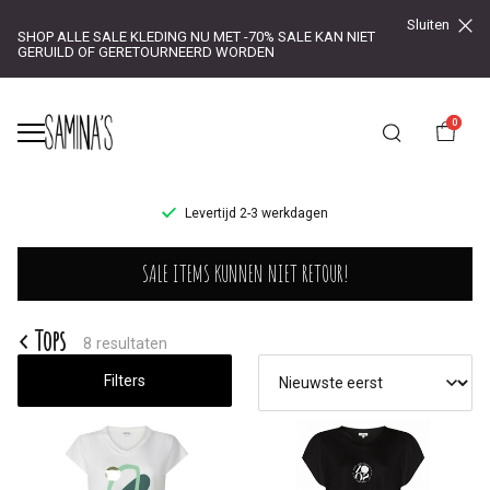
Sluiten
SHOP ALLE SALE KLEDING NU MET -70% SALE KAN NIET
GERUILD OF GERETOURNEERD WORDEN
0
UR!
Levertijd 2-3 werkdagen
Tops
SALE ITEMS KUNNEN NIET RETOUR!
-
Saminas
Tops
8 resultaten
Filters