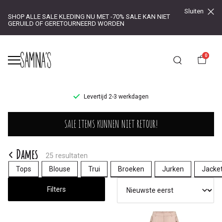
Sluiten
SHOP ALLE SALE KLEDING NU MET -70% SALE KAN NIET
GERUILD OF GERETOURNEERD WORDEN
0
UR!
Levertijd 2-3 werkdagen
Dames
SALE ITEMS KUNNEN NIET RETOUR!
-
Saminas
Dames
25 resultaten
Tops
Blouse
Trui
Broeken
Jurken
Jacke
Filters