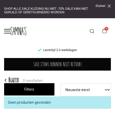
Sluiten
SHOP ALLE SALE KLEDING NU MET -70% SALE KAN NIET
GERUILD OF GERETOURNEERD WORDEN
0
UR!
Levertijd 2-3 werkdagen
Blazer
SALE ITEMS KUNNEN NIET RETOUR!
-
Saminas
Blazer
0 resultaten
Filters
Geen producten gevonden