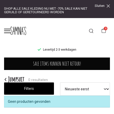
Sluiten
SHOP ALLE SALE KLEDING NU MET -70% SALE KAN NIET
GERUILD OF GERETOURNEERD WORDEN
0
UR!
Levertijd 2-3 werkdagen
Jumpsuit
SALE ITEMS KUNNEN NIET RETOUR!
-
Saminas
Jumpsuit
0 resultaten
Filters
Geen producten gevonden