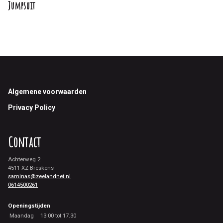
Jumpsuit
Footer
Algemene voorwaarden
Privacy Policy
Contact
Achterweg 2
4511 XZ Breskens
saminas@zeelandnet.nl
0614500261
Openingstijden
Maandag
13.00 tot 17.30